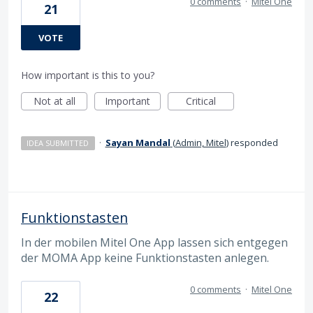
0 comments
·
Mitel One
21
VOTE
How important is this to you?
Not at all
Important
Critical
·
Sayan Mandal
(
Admin, Mitel
)
responded
IDEA SUBMITTED
Funktionstasten
In der mobilen Mitel One App lassen sich entgegen
der MOMA App keine Funktionstasten anlegen.
0 comments
·
Mitel One
22