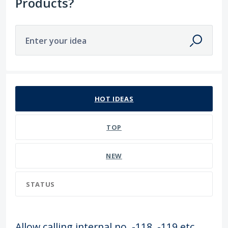
Products?
Enter your idea
66 results found
HOT
IDEAS
TOP
NEW
STATUS
Allow calling internal no. -118, -119 etc