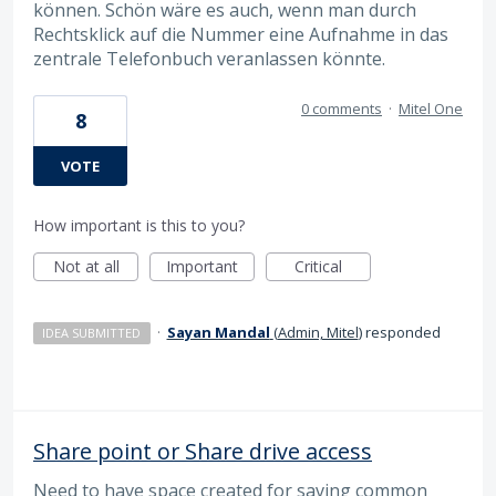
können. Schön wäre es auch, wenn man durch
Rechtsklick auf die Nummer eine Aufnahme in das
zentrale Telefonbuch veranlassen könnte.
0 comments
·
Mitel One
8
VOTE
How important is this to you?
Not at all
Important
Critical
·
Sayan Mandal
(
Admin, Mitel
)
responded
IDEA SUBMITTED
Share point or Share drive access
Need to have space created for saving common