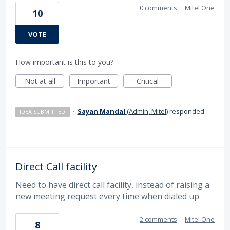
0 comments
·
Mitel One
10
VOTE
How important is this to you?
Not at all
Important
Critical
·
Sayan Mandal
(
Admin, Mitel
)
responded
IDEA SUBMITTED
Direct Call facility
Need to have direct call facility, instead of raising a
new meeting request every time when dialed up
2 comments
·
Mitel One
8