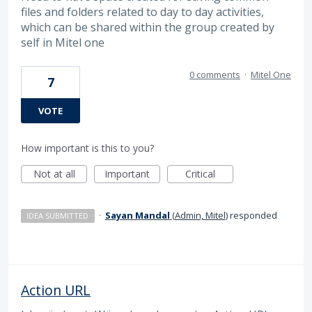
files and folders related to day to day activities,
which can be shared within the group created by
self in Mitel one
0 comments
·
Mitel One
7
VOTE
How important is this to you?
Not at all
Important
Critical
·
Sayan Mandal
(
Admin, Mitel
)
responded
IDEA SUBMITTED
Action URL