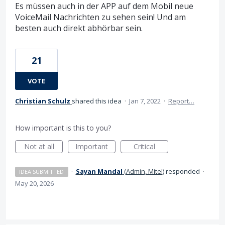
Es müssen auch in der APP auf dem Mobil neue
VoiceMail Nachrichten zu sehen sein! Und am
besten auch direkt abhörbar sein.
21
VOTE
Christian Schulz
shared this idea
·
Jan 7, 2022
·
Report…
How important is this to you?
Not at all
Important
Critical
·
Sayan Mandal
(
Admin, Mitel
)
responded
·
IDEA SUBMITTED
May 20, 2026