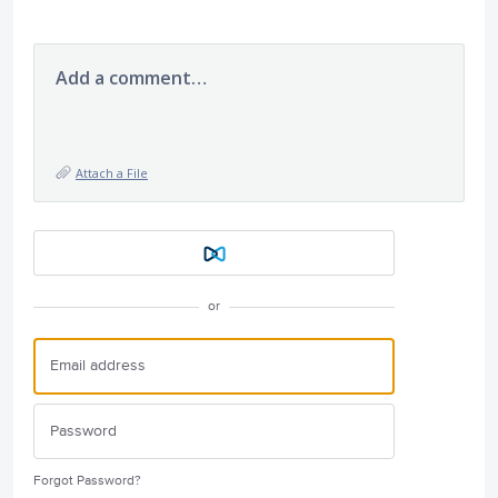
Add a comment…
Attach a File
or
Forgot Password?