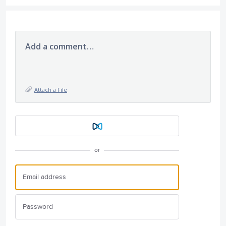
Add a comment…
Attach a File
or