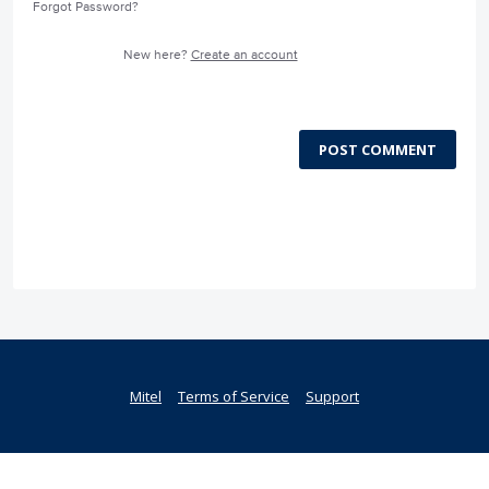
Forgot Password?
New here?
Create an account
POST COMMENT
Mitel
Terms of Service
Support