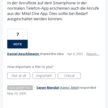
In der Anrufliste auf dem Smartphone in der
normalen Telefon-App erscheinen auch die Anrufe
aus der Mitel One App. Dies sollte bei Bedarf
ausgeschaltet werden können.
7
VOTE
Daniel Aeschlimann
shared this idea
·
Apr 6, 2022
·
Report…
How important is this to you?
Not at all
Important
Critical
·
Sayan Mandal
(
Admin, Mitel
)
responded
·
IDEA SUBMITTED
May 20, 2026