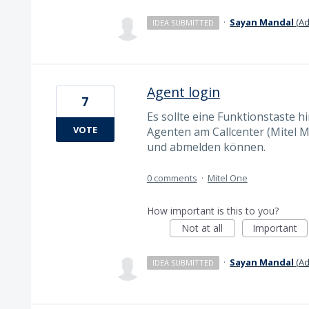
·
Sayan Mandal
(
Ad
IDEA SUBMITTED
Agent login
7
Es sollte eine Funktionstaste 
VOTE
Agenten am Callcenter (Mitel Mi
und abmelden können.
0 comments
·
Mitel One
How important is this to you?
Not at all
Important
·
Sayan Mandal
(
Ad
IDEA SUBMITTED