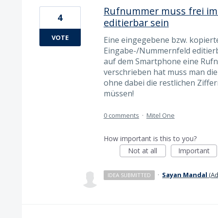
Rufnummer muss frei im
4
editierbar sein
VOTE
Eine eingegebene bzw. kopier
Eingabe-/Nummernfeld editierb
auf dem Smartphone eine Rufn
verschrieben hat muss man die 
ohne dabei die restlichen Ziffe
müssen!
0 comments
·
Mitel One
How important is this to you?
Not at all
Important
·
Sayan Mandal
(
Ad
IDEA SUBMITTED