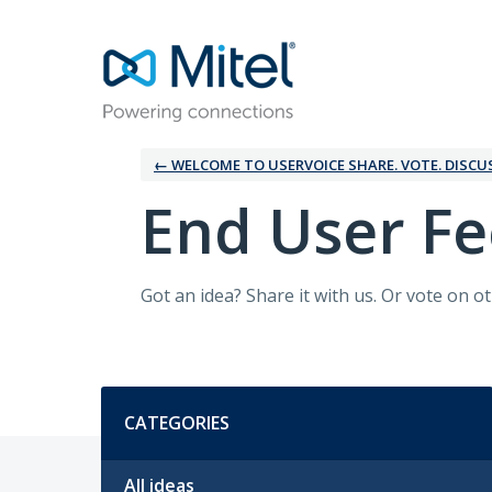
Skip
to
content
← WELCOME TO USERVOICE SHARE. VOTE. DISCU
‎End User F
Got an idea? Share it with us. Or vote on o
Categories
CATEGORIES
All ideas