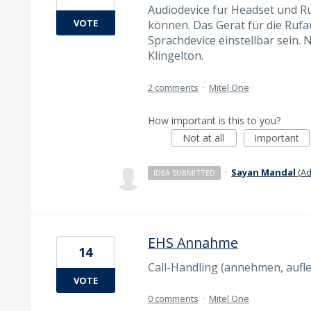
Audiodevice für Headset und Ru
VOTE
können. Das Gerät für die Ruf
Sprachdevice einstellbar sein.
Klingelton.
2 comments
·
Mitel One
How important is this to you?
Not at all
Important
·
Sayan Mandal
(
Ad
IDEA SUBMITTED
EHS Annahme
14
Call-Handling (annehmen, aufl
VOTE
0 comments
·
Mitel One