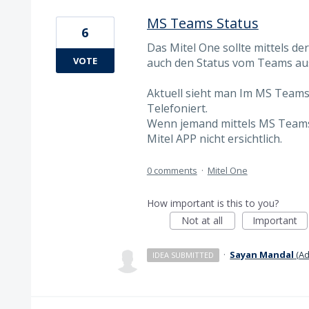
MS Teams Status
6
Das Mitel One sollte mittels d
VOTE
auch den Status vom Teams au
Aktuell sieht man Im MS Team
Telefoniert.
Wenn jemand mittels MS Teams e
Mitel APP nicht ersichtlich.
0 comments
·
Mitel One
How important is this to you?
Not at all
Important
·
Sayan Mandal
(
Ad
IDEA SUBMITTED