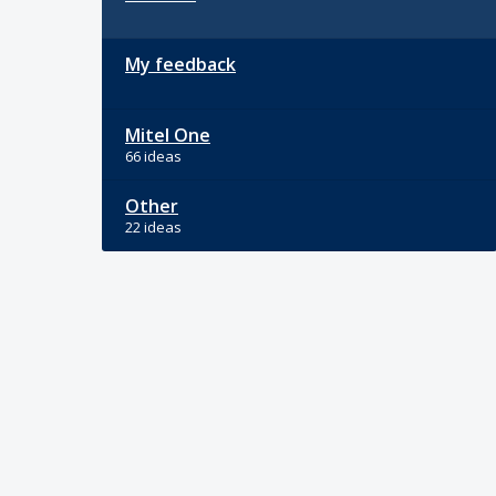
My feedback
Mitel One
66 ideas
Other
22 ideas