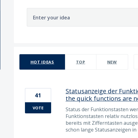
Enter your idea
88 results found
HOT
IDEAS
TOP
NEW
Statusanzeige der Funkti
41
the quick functions are n
VOTE
Status der Funktionstasten wer
Funktionstasten relativ nutzlo
bereits mit Zifferntasten ausg
schon lange Statusanzeigen in