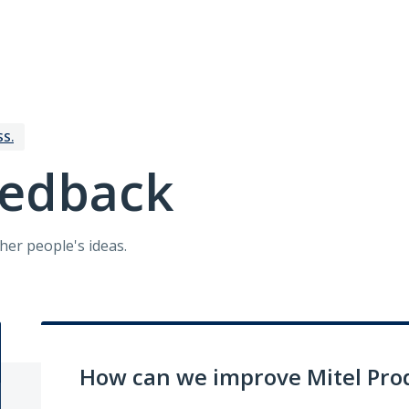
SS.
eedback
ther people's ideas.
How can we improve Mitel Pro