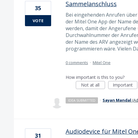
Sammelanschluss
35
Bei eingehenden Anrufen über 
VOTE
der Mitel One App der Name d
werden, damit der Angerufene 
Durchwahlnummer der Anrufer g
der Name des ARV angezeigt wer
programmieren wäre. Vielen D
0 comments
·
Mitel One
How important is this to you?
Not at all
Important
·
Sayan Mandal
(
Ad
IDEA SUBMITTED
Audiodevice für Mitel On
31