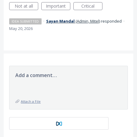
Not at all
Important
Critical
·
Sayan Mandal
(
Admin, Mitel
)
responded
·
IDEA SUBMITTED
May 20, 2026
Add a comment…
Attach a File