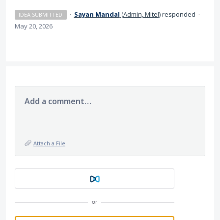
·
Sayan Mandal
(
Admin, Mitel
)
responded
·
IDEA SUBMITTED
May 20, 2026
Add a comment…
Attach a File
or